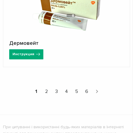
Дермовейт
Инструкция
1
2
3
4
5
6
При цитуванні і використанні будь-яких матеріалів в Інтернеті