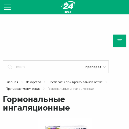
ЛЕ
Главная
Лекарства
Препараты при бронхиальной астме
Противоастматические
Гормональные ингаляционные
Гормональные
ингаляционные