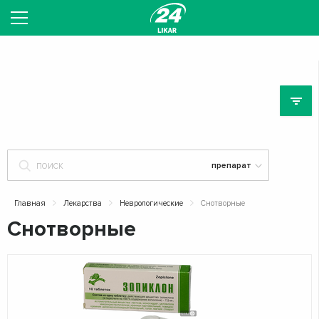
ЛЕ
Главная
Лекарства
Неврологические
Снотворные
Снотворные