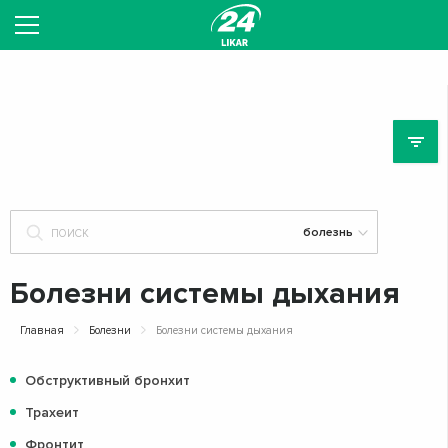
Б
Болезни системы дыхания
Главная
Болезни
Болезни системы дыхания
Обструктивный бронхит
Трахеит
Фронтит