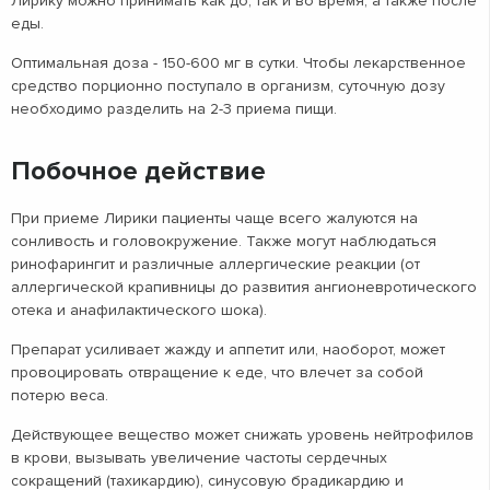
Лирику можно принимать как до, так и во время, а также после
еды.
Оптимальная доза - 150-600 мг в сутки. Чтобы лекарственное
средство порционно поступало в организм, суточную дозу
необходимо разделить на 2-3 приема пищи.
Побочное действие
При приеме Лирики пациенты чаще всего жалуются на
сонливость и головокружение. Также могут наблюдаться
ринофарингит и различные аллергические реакции (от
аллергической крапивницы до развития ангионевротического
отека и анафилактического шока).
Препарат усиливает жажду и аппетит или, наоборот, может
провоцировать отвращение к еде, что влечет за собой
потерю веса.
Действующее вещество может снижать уровень нейтрофилов
в крови, вызывать увеличение частоты сердечных
сокращений (тахикардию), синусовую брадикардию и