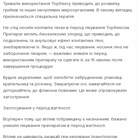
Тривале використання Торбексу приводить до розвитку
грибків та інших нечутливих мікроорганізмів. В такому випадку
призначається спеціальна терапія.
Не слід носити контактні лінзи в період лікування Торбексом.
Препарат містить бензалконію хлорид, що приводить до
подразнень та анульовує ефект контактних лінз,
знебарвлюючи їх. Якщо ж, під час лікування, носіння лінз не
заборонене лікарем, — важливо знімати їх перед
використанням препарату та одягати їх за 15 хвилин після
завершення процедури.
Будьте акуратними, щоб запобігти забрудненню упаковці,
крапельниці та розчину. Закрапуючи очі, намагайтеся не
доторкайтесь до флакона повіками. Це може спровокувати
загострення.
Застосування у період вагітності
Всупереч тому, що вплив тобраміцину є незначним, бажано
уникати лікування препаратом в період вагітності.
Вплив на
швидкість реакцій при керуванні транспортом: