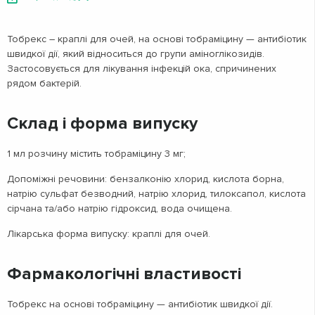
Тобрекс – краплі для очей, на основі тобраміцину — антибіотик
швидкої дії, який відноситься до групи аміноглікозидів.
Застосовується для лікування інфекцій ока, спричинених
рядом бактерій.
Склад і форма випуску
1 мл розчину містить тобраміцину 3 мг;
Допоміжні речовини:
бензалконію хлорид, кислота борна,
натрію сульфат безводний, натрію хлорид, тилоксапол, кислота
сірчана та/або натрію гідроксид, вода очищена.
Лікарська форма випуску
: краплі для очей.
Фармакологічні властивості
Тобрекс на основі тобраміцину — антибіотик швидкої дії.