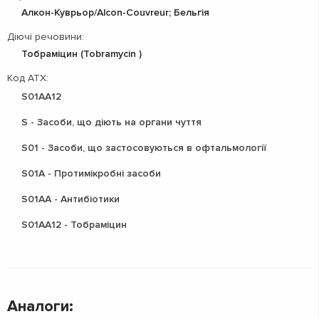
Алкон-Куврьор/Alcon-Couvreur; Бельгія
Діючі речовини:
Тобраміцин (Tobramycin )
Код АТХ:
S01AA12
S - Засоби, що діють на органи чуття
S01 - Засоби, що застосовуються в офтальмології
S01A - Протимікробні засоби
S01AA - Антибіотики
S01AA12 - Тобраміцин
Аналоги: