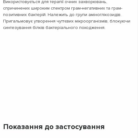
Використовується для терапії очних захворювань,
спричинених широким спектром грам-негативних та грам-
позитивних бактерій. Належить до групи аміноглікозидів.
Пригальмовує утворення чуттєвих мікроорганізмів, блокуючи
синтезування білків бактеріального походження.
Показання до застосування