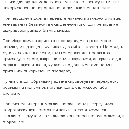
Тільки для офтальмологічного, місцевого застосування. Не
використовувати перорально та для здійснення ін'єкцій.
При першому відкритті перевірте наявність захисного кільця,
яке гарантує безпеку та є свідченням того, що препарат не
відкривався раніше. Зніміть кільце.
При місцевому використанні препарату, у пацієнтів може
виникнути підвищена чутливість до аміноглікозидів. Це можуть
бути як локальні ефекти, так і генералізовані реакції, до
прикладу, свербіж, шкірні висипи, анафілаксія, анафілактоїдні
реакції. Пацієнти. що відчувають подібні симптоми повинні
припинити використання препарату.
Чутливість до тобраміцину здатна спровокувати перехресну
реакцію на інші аміноглікозиди, що діють місцево, або
системно.
При системній терапії можливі побічні реакції, серед яких
нейротоксичність, ототоксичність та нефротоксичність.
Важливо слідкувати за зальною концентрацією аміноглікозидів
в організмі.