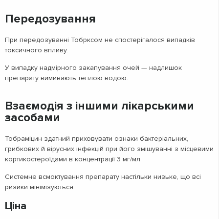
Передозування
При передозуванні Тобрксом не спостерігалося випадків
токсичного впливу.
У випадку надмірного закапування очей — надлишок
препарату вимивають теплою водою.
Взаємодія з іншими лікарськими
засобами
Тобраміцин здатний приховувати ознаки бактеріальних,
грибкових й вірусних інфекцій при його змішуванні з місцевими
кортикостероїдами в концентрації 3 мг/мл
Системне всмоктування препарату настільки низьке, що всі
ризики мінімізуються.
Ціна